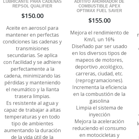
LUBRICANTE PARA CADENAS
ADITIVO AHORRADOR DE
REPSOL QUALIFIER
COMBUSTIBLE ÁPEX
OPTIMAX FUEL SAVER
$
150.00
$
155.00
Aceite en aerosol para
Mejora el rendimiento de
mantener en perfectas
Km/L un 16%
condiciones las cadenas y
Diseñado par ser usado
transmisiones
en los diversos tipos de
secundarias. Se aplica
mapeos de motores,
con facilidad y se adhiere
deportivo ,ecológico,
perfectamente a la
carreras, ciudad, etc.
cadena, minimizando las
(reprogramaciones).
pérdidas y manteniendo
Incrementa la eficiencia
el neumático y la llanta
en la combustión de la
trasera limpias.
gasolina
Es resistente al agua y
Limpia el sistema de
capaz de trabajar a altas
inyección
temperaturas y en todo
Mejora la aceleración
tipo de ambientes
reduciendo el consumo
aumentando la duración
en motocicletas y
de la vida útil de la