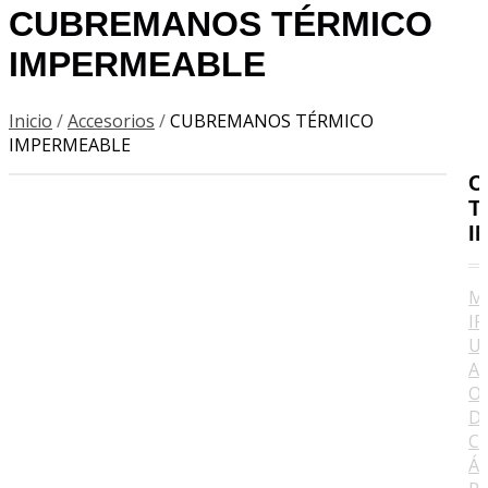
CUBREMANOS TÉRMICO
IMPERMEABLE
Inicio
/
Accesorios
/
CUBREMANOS TÉRMICO
IMPERMEABLE
C
T
I
M
I
U
A
O
D
C
Á