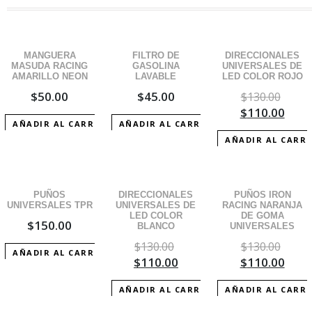
¡OFERTA!
MANGUERA
FILTRO DE
DIRECCIONALES
MASUDA RACING
GASOLINA
UNIVERSALES DE
AMARILLO NEON
LAVABLE
LED COLOR ROJO
$
50.00
$
45.00
$
130.00
$
110.00
AÑADIR AL CARRITO
AÑADIR AL CARRITO
AÑADIR AL CARR
¡OFERTA!
¡OFERTA!
PUÑOS
DIRECCIONALES
PUÑOS IRON
UNIVERSALES TPR
UNIVERSALES DE
RACING NARANJA
LED COLOR
DE GOMA
$
150.00
BLANCO
UNIVERSALES
$
130.00
$
130.00
AÑADIR AL CARRITO
$
110.00
$
110.00
AÑADIR AL CARRITO
AÑADIR AL CARR