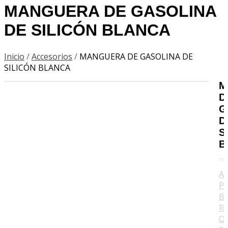
MANGUERA DE GASOLINA
DE SILICÓN BLANCA
Inicio
/
Accesorios
/
MANGUERA DE GASOLINA DE
SILICÓN BLANCA
M
D
G
D
S
B
AC
P
B
R
QU