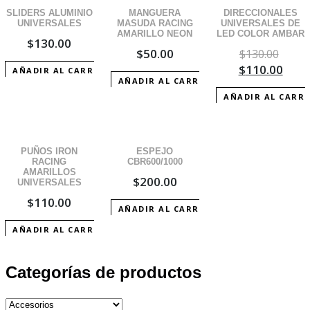
¡OFERTA!
SLIDERS ALUMINIO
MANGUERA
DIRECCIONALES
UNIVERSALES
MASUDA RACING
UNIVERSALES DE
AMARILLO NEON
LED COLOR AMBAR
$
130.00
$
50.00
$
130.00
$
110.00
AÑADIR AL CARRITO
AÑADIR AL CARRITO
AÑADIR AL CARR
PUÑOS IRON
ESPEJO
RACING
CBR600/1000
AMARILLOS
$
200.00
UNIVERSALES
$
110.00
AÑADIR AL CARRITO
AÑADIR AL CARRITO
Categorías de productos