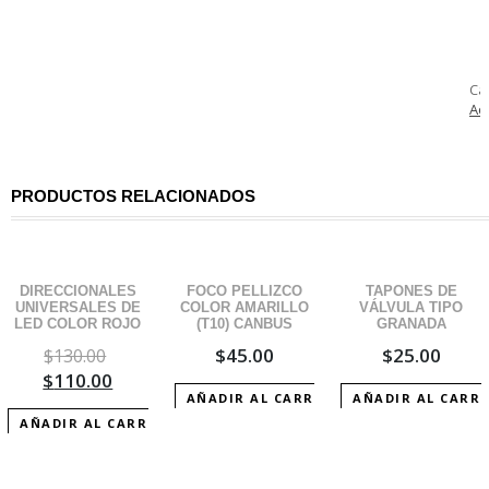
G
D
SI
B
Ca
ca
Ac
PRODUCTOS RELACIONADOS
¡OFERTA!
DIRECCIONALES
FOCO PELLIZCO
TAPONES DE
UNIVERSALES DE
COLOR AMARILLO
VÁLVULA TIPO
LED COLOR ROJO
(T10) CANBUS
GRANADA
$
45.00
$
25.00
$
130.00
$
110.00
AÑADIR AL CARRITO
AÑADIR AL CARR
AÑADIR AL CARRITO