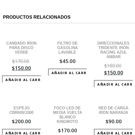
ca
PRODUCTOS RELACIONADOS
¡OFERTA!
¡OFERTA!
CANDADO IRON
FILTRO DE
DIRECCIONALES
PARA DISCO
GASOLINA
TRIDENTE IRON
VERDE
LAVABLE
RACING AZUL
AMBAR
$
45.00
$
170.00
$
180.00
$
150.00
$
150.00
AÑADIR AL CARRITO
AÑADIR AL CARRITO
AÑADIR AL CARR
ESPEJO
FOCO LED DE
RED DE CARGA
CBR600/1000
MEDIA VUELTA
IRON NARANJA
BLANCO
$
200.00
$
90.00
KINGMOTO
$
170.00
AÑADIR AL CARRITO
AÑADIR AL CARR