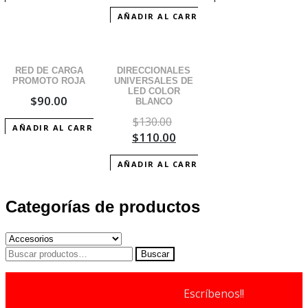
AÑADIR AL CARRITO
¡OFERTA!
RED DE CARGA
DIRECCIONALES
PROMOTO ROJA
UNIVERSALES DE
LED COLOR
$
90.00
BLANCO
$
130.00
AÑADIR AL CARRITO
$
110.00
AÑADIR AL CARRITO
Categorías de productos
Buscar
Buscar
por:
Escríbenos!!