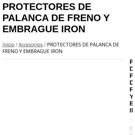
PROTECTORES DE
PALANCA DE FRENO Y
EMBRAGUE IRON
Inicio
/
Accesorios
/
PROTECTORES DE PALANCA DE
FRENO Y EMBRAGUE IRON
P
D
P
D
F
Y
E
I
K
M