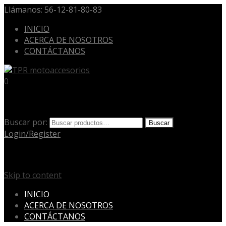
Llámanos:
56-12-81-80-83
INICIO
ACERCA DE NOSOTROS
CONTÁCTANOS
0
Cart
Buscar por:
Buscar
Login/Register
Menu
Skip to content
INICIO
ACERCA DE NOSOTROS
CONTÁCTANOS