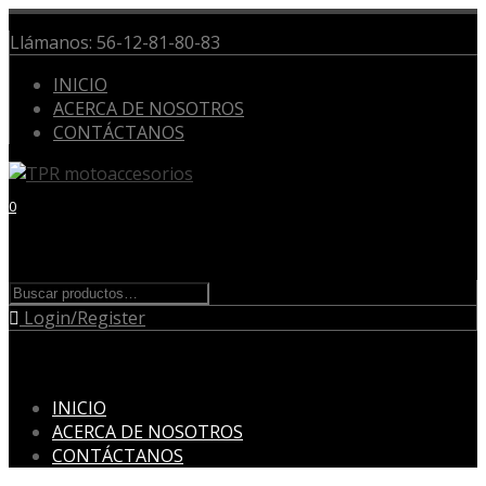
Llámanos:
56-12-81-80-83
INICIO
ACERCA DE NOSOTROS
CONTÁCTANOS
0
Cart
Buscar
Buscar
por:
Login/Register
Menu
Skip
INICIO
to
ACERCA DE NOSOTROS
content
CONTÁCTANOS