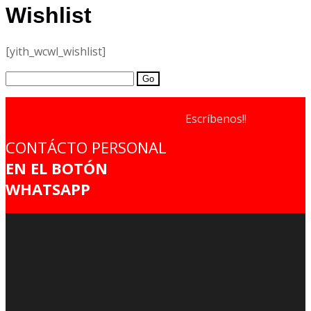
Wishlist
[yith_wcwl_wishlist]
Search
for:
Escríbenos!!
CONTÁCTO PERSONAL
EN EL BOTÓN
WHATSAPP