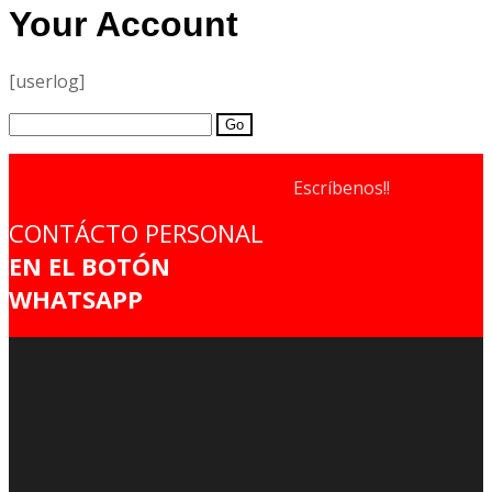
Your Account
[userlog]
Search
for:
Escríbenos!!
CONTÁCTO PERSONAL
EN EL BOTÓN
WHATSAPP