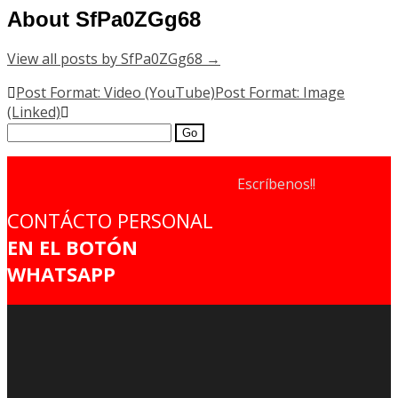
About SfPa0ZGg68
View all posts by SfPa0ZGg68
→
Post
Post Format: Video (YouTube)
Post Format: Image
(Linked)
navigation
Search
for:
Escríbenos!!
CONTÁCTO PERSONAL
EN EL BOTÓN
WHATSAPP