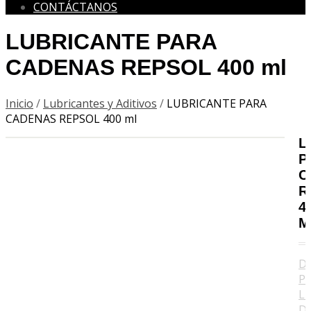
CONTÁCTANOS
LUBRICANTE PARA
CADENAS REPSOL 400 ml
Inicio
/
Lubricantes y Aditivos
/
LUBRICANTE PARA
CADENAS REPSOL 400 ml
L
P
C
R
4
M
D
P
L
D