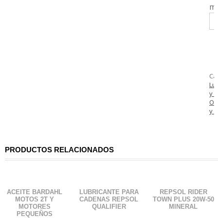
ml
Ca
Lu
y A
Oc
y 
PRODUCTOS RELACIONADOS
ACEITE BARDAHL
LUBRICANTE PARA
REPSOL RIDER
MOTOS 2T Y
CADENAS REPSOL
TOWN PLUS 20W-50
MOTORES
QUALIFIER
MINERAL
PEQUEÑOS