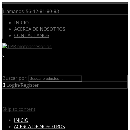
Llámanos:
56-12-81-80-83
INICIO
ACERCA DE NOSOTROS
CONTÁCTANOS
0
Cart
Buscar por:
Buscar
Login/Register
Menu
Skip to content
INICIO
ACERCA DE NOSOTROS