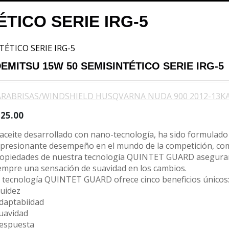
ÉTICO SERIE IRG-5
ÉTICO SERIE IRG-5
DEMITSU 15W 50 SEMISINTÉTICO SERIE IRG-5
ARABRISAS/WINDSHIELD HUSQVARNA NUDA 900 2012-13
K
225.00
 aceite desarrollado con nano-tecnología, ha sido formulad
presionante desempeño en el mundo de la competición, co
opiedades de nuestra tecnología QUINTET GUARD aseguran
empre una sensación de suavidad en los cambios.
 tecnología QUINTET GUARD ofrece cinco beneficios únicos
luidez
daptabiidad
uavidad
espuesta