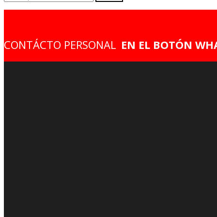
por:
CONTÁCTO PERSONAL
EN EL BOTÓN WH
AVISO DE PRIVACIDAD
ACERCA DE NOSOTROS
Mécanica
Suspensiones
Modificación
Pintura
Hidrogr
Motoaccesorios TPR
Paseos de churubusco Iztapalapa CDMX