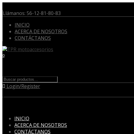
Llámanos:
56-12-81-80-83
INICIO
ACERCA DE NOSOTROS
CONTÁCTANOS
0
Cart
Buscar
Buscar
por:
Login/Register
Menu
Skip
INICIO
to
ACERCA DE NOSOTROS
content
CONTÁCTANOS