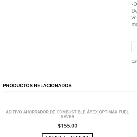
-D
De
ve
ma
I
1
50
Ca
SE
SE
IR
5
PRODUCTOS RELACIONADOS
ca
ADITIVO AHORRADOR DE COMBUSTIBLE ÁPEX OPTIMAX FUEL
SAVER
$
155.00