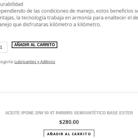
urabilidad
pendiendo de las condiciones de manejo, estos beneficios 
ntajas, la tecnología trabaja en armonía para enaltecer el
nejo que disfrutaras kilómetro a kilómetro.
DEMITSU
AÑADIR AL CARRITO
5W
tegoría:
Lubricantes y Aditivos
MISINTÉTICO
RIE
G-
ntidad
ACEITE IPONE 20W 50 4T R4000RS SEMISINTÉTICO BASE ESTER
$
280.00
AÑADIR AL CARRITO