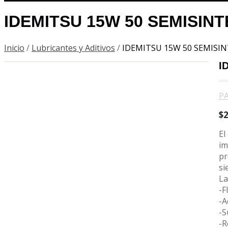
IDEMITSU 15W 50 SEMISINT
Inicio
/
Lubricantes y Aditivos
/
IDEMITSU 15W 50 SEMISINT
I
P
$
El
im
pr
si
La
-F
-A
-S
-R