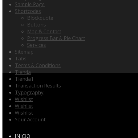
Sample Page
Shortcodes
Blockquote
Buttons
Map & Contact
Progress Bar & Pie Chart
Services
Sitemap
Tabs
Terms & Conditions
Tienda
Tienda1
Transaction Results
Typography
Wishlist
Wishlist
Wishlist
Your Account
INICIO