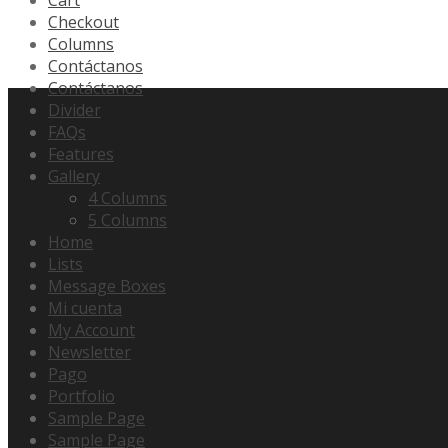
Checkout
Columns
Contáctanos
Contáctanos
Divider
FAQs
Features
Gallery
4 Columns
5 Columns
Home
Lists
Message Boxes
Mi cuenta
My Account
Newsletter
Pago
Portfolio
Sample Page
Sample Page