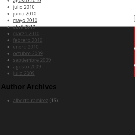
agosto 2010
julio 2010
junio 2010
mayo 2010
abril 2010
marzo 2010
febrero 2010
enero 2010
octubre 2009
septiembre 2009
agosto 2009
julio 2009
Author Archives
alberto ramirez
(15)
Mécanica
Suspensiones
Modificación
Pintura
Hidrografía