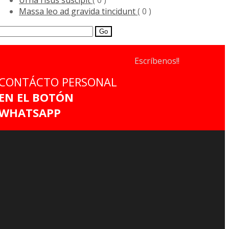
Massa leo ad gravida tincidunt
( 0 )
Search
for:
Escríbenos!!
CONTÁCTO PERSONAL
EN EL BOTÓN
WHATSAPP
AVISO DE PRIVACIDAD
ACERCA DE NOSOTROS