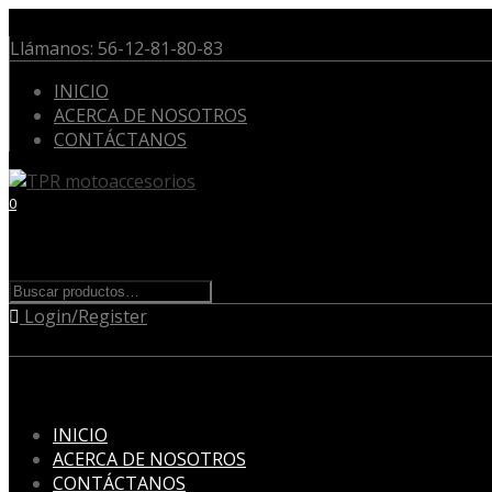
Llámanos:
56-12-81-80-83
INICIO
ACERCA DE NOSOTROS
CONTÁCTANOS
0
Cart
Buscar
Buscar
por:
Login/Register
Menu
Skip
INICIO
to
ACERCA DE NOSOTROS
content
CONTÁCTANOS